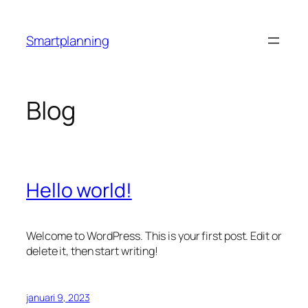
Ga
naar
Smartplanning
de
inhoud
Blog
Hello world!
Welcome to WordPress. This is your first post. Edit or
delete it, then start writing!
januari 9, 2023